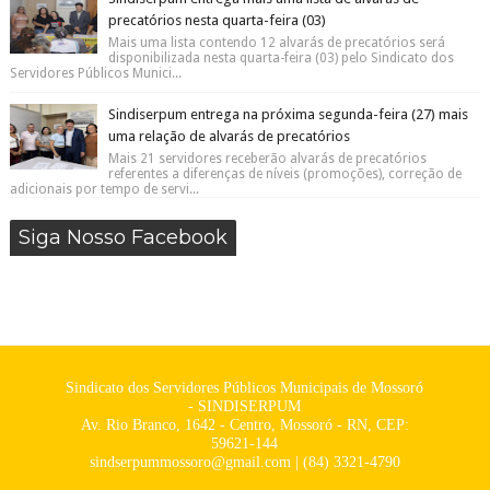
precatórios nesta quarta-feira (03)
Mais uma lista contendo 12 alvarás de precatórios será
disponibilizada nesta quarta-feira (03) pelo Sindicato dos
Servidores Públicos Munici...
Sindiserpum entrega na próxima segunda-feira (27) mais
uma relação de alvarás de precatórios
Mais 21 servidores receberão alvarás de precatórios
referentes a diferenças de níveis (promoções), correção de
adicionais por tempo de servi...
Siga Nosso Facebook
Sindicato dos Servidores Públicos Municipais de Mossoró
- SINDISERPUM
Av. Rio Branco, 1642 - Centro, Mossoró - RN, CEP:
59621-144
sindserpummossoro@gmail.com | (84) 3321-4790