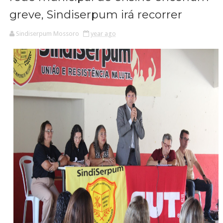
greve, Sindiserpum irá recorrer
Sindiserpum Mossoro
year ago