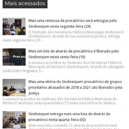
Mais acessados
Mais uma remessa de precatórios será entregue pelo
Sindiserpum nesta segunda-feira (29)
O Sindicato dos Servidores Públicos Municipais de Mossoró
(Sindiserpum), através da sua assessoria jurídica, entrega
nesta segunda-feira (29...
Mais um lote de alvarás de precatórios é liberado pelo
Sindiserpum nesta sexta-feira (10)
A assessoria jurídica do Sindicato dos Servidores Públicos
Municipais de Mossoró (Sindiserpum), através do advogado
Lindocastro Nogueira, li...
Mais uma vitória do Sindiserpum: precatórios de grupos
prioritários atrasados de 2018 a 2021 são liberados pela
Justiça
A assessoria jurídica do Sindicato dos Servidores Público Municipais de
Mossoró anunciou nesta quarta-feira (15) mais uma vitória do sindica...
Sindiserpum entrega mais uma lista de alvarás de
precatórios nesta quarta-feira (03)
Mais uma lista contendo 12 alvarás de precatórios será