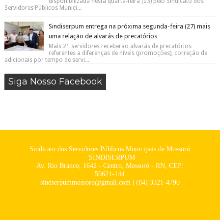
disponibilizada nesta quarta-feira (03) pelo Sindicato dos
Servidores Públicos Munici...
Sindiserpum entrega na próxima segunda-feira (27) mais
uma relação de alvarás de precatórios
Mais 21 servidores receberão alvarás de precatórios
referentes a diferenças de níveis (promoções), correção de
adicionais por tempo de servi...
Siga Nosso Facebook
Sindicato dos Servidores Públicos Municipais de Mossoró
- SINDISERPUM
Av. Rio Branco, 1642 - Centro, Mossoró - RN, CEP:
59621-144
sindserpummossoro@gmail.com | (84) 3321-4790