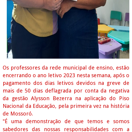
Os professores da rede municipal de ensino, estão
encerrando o ano letivo 2023 nesta semana, após o
pagamento dos dias letivos devidos na greve de
mais de 50 dias deflagrada por conta da negativa
da gestão Alysson Bezerra na aplicação do Piso
Nacional da Educação, pela primeira vez na história
de Mossoró.
"É uma demonstração de que temos e somos
sabedores das nossas responsabilidades com a