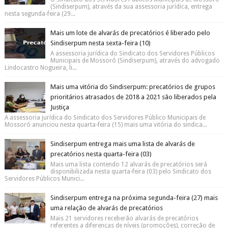
(Sindiserpum), através da sua assessoria jurídica, entrega
nesta segunda-feira (29...
Mais um lote de alvarás de precatórios é liberado pelo
Sindiserpum nesta sexta-feira (10)
A assessoria jurídica do Sindicato dos Servidores Públicos
Municipais de Mossoró (Sindiserpum), através do advogado
Lindocastro Nogueira, li...
Mais uma vitória do Sindiserpum: precatórios de grupos
prioritários atrasados de 2018 a 2021 são liberados pela
Justiça
A assessoria jurídica do Sindicato dos Servidores Público Municipais de
Mossoró anunciou nesta quarta-feira (15) mais uma vitória do sindica...
Sindiserpum entrega mais uma lista de alvarás de
precatórios nesta quarta-feira (03)
Mais uma lista contendo 12 alvarás de precatórios será
disponibilizada nesta quarta-feira (03) pelo Sindicato dos
Servidores Públicos Munici...
Sindiserpum entrega na próxima segunda-feira (27) mais
uma relação de alvarás de precatórios
Mais 21 servidores receberão alvarás de precatórios
referentes a diferenças de níveis (promoções), correção de