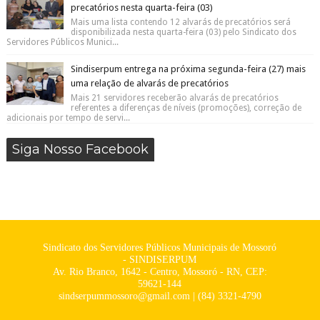
precatórios nesta quarta-feira (03)
Mais uma lista contendo 12 alvarás de precatórios será
disponibilizada nesta quarta-feira (03) pelo Sindicato dos
Servidores Públicos Munici...
Sindiserpum entrega na próxima segunda-feira (27) mais
uma relação de alvarás de precatórios
Mais 21 servidores receberão alvarás de precatórios
referentes a diferenças de níveis (promoções), correção de
adicionais por tempo de servi...
Siga Nosso Facebook
Sindicato dos Servidores Públicos Municipais de Mossoró
- SINDISERPUM
Av. Rio Branco, 1642 - Centro, Mossoró - RN, CEP:
59621-144
sindserpummossoro@gmail.com | (84) 3321-4790