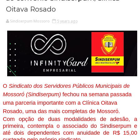
Oitava Rosado
Sindiserpum Mossoro
5 years ago
O
Sindicato dos Servidores Públicos Municipais de
Mossoró (Sindiserpum)
fechou na semana passada
uma parceria importante com a Clínica Oitava
Rosado, uma das mais completas de Mossoró.
Com opção de duas modalidades de adesão, a
primeira, contempla o associado do Sindiserpum e
até dois dependentes com anuidade de R$ 15,00
custeada pelo próprio sindicato.