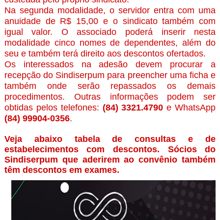
Na segunda modalidade, o servidor entra com uma
anuidade de R$ 15,00 e o sindicato também com
igual valor. O associado poderá inserir nesta
modalidade cinco nomes de dependentes, além do
seu e também terá direito aos descontos ofertados.
Os interessados na adesão devem procurar a
recepção do Sindiserpum para preencher uma ficha e
também onde serão repassados os demais
procedimentos.
Outras informações podem ser
obtidas pelos telefones:
(84) 3321.4790
e WhatsApp
(84) 99904-0356
.
Veja abaixo tabela de consultas e de
estabelecimentos com descontos. Sócios do
Sindiserpum que aderirem ao convênio também
têm descontos em exames.