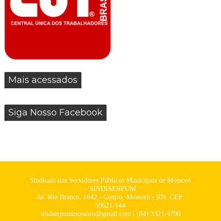
Mais acessados
Siga Nosso Facebook
Sindicato dos Servidores Públicos Municipais de Mossoró
- SINDISERPUM
Av. Rio Branco, 1642 - Centro, Mossoró - RN, CEP:
59621-144
sindserpummossoro@gmail.com | (84) 3321-4790