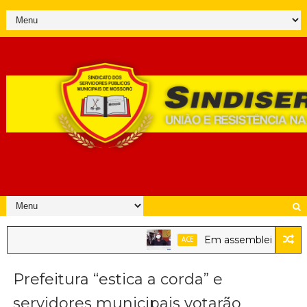
Em assembleia, servido
ACE
Prefeitura “estica a corda” e
servidores municipais votarão