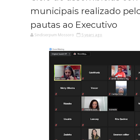
municipais realizado pe
pautas ao Executivo
Sindiserpum Mossoro
5 years ago