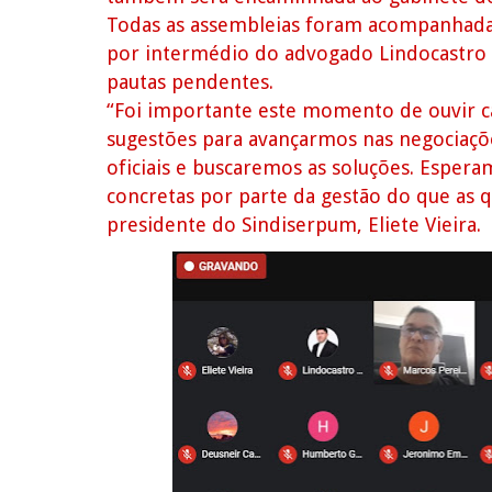
Todas as assembleias foram acompanhada
por intermédio do advogado Lindocastro 
pautas pendentes.
“Foi importante este momento de ouvir c
sugestões para avançarmos nas negociaçõ
oficiais e buscaremos as soluções. Esper
concretas por parte da gestão do que as 
presidente do Sindiserpum, Eliete Vieira.