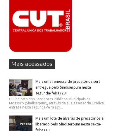
Mais acessados
Mais uma remessa de precatórios será
entregue pelo Sindiserpum nesta
segunda-feira (29)
O Sindicato dos Servidores Públicos Municipais de
Mossoró (Sindiserpum), através da sua assessoria jurídica,
entrega nesta segunda-feira (29...
Mais um lote de alvarás de precatórios é
liberado pelo Sindiserpum nesta sexta-
feira (10)