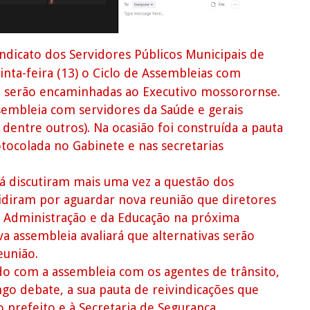
dicato dos Servidores Públicos Municipais de
nta-feira (13) o Ciclo de Assembleias com
ue serão encaminhadas ao Executivo mossorornse.
assembleia com servidores da Saúde e gerais
 dentre outros). Na ocasião foi construída a pauta
otocolada no Gabinete e nas secretarias
 já discutiram mais uma vez a questão dos
cidiram por aguardar nova reunião que diretores
e Administração e da Educação na próxima
va assembleia avaliará que alternativas serão
eunião.
rado com a assembleia com os agentes de trânsito,
ngo debate, a sua pauta de reivindicações que
prefeito e à Secretaria de Segurança.