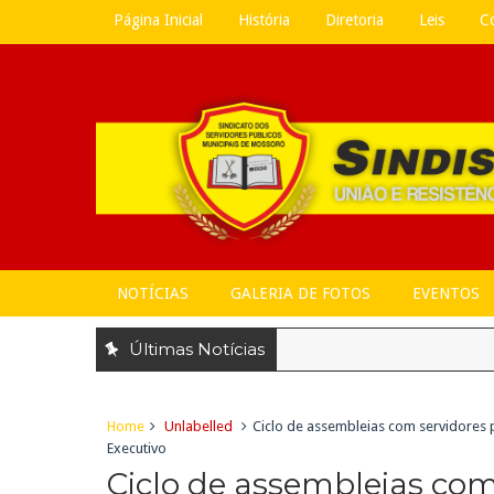
Página Inicial
História
Diretoria
Leis
C
NOTÍCIAS
GALERIA DE FOTOS
EVENTOS
Últimas Notícias
Home
Unlabelled
Ciclo de assembleias com servidores 
Executivo
Ciclo de assembleias com