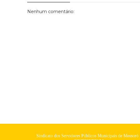
Nenhum comentário:
Sindicato dos Servidores Públicos Municipais de Mossoró