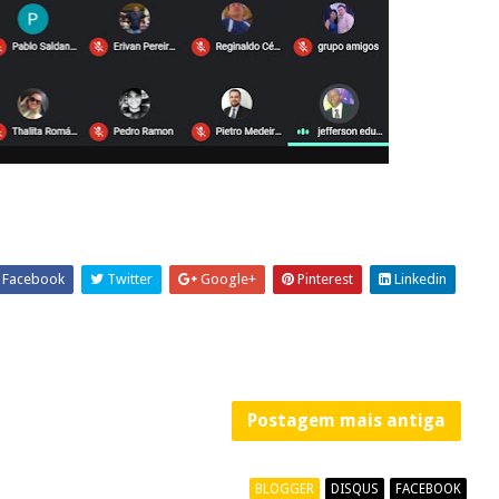
Facebook
Twitter
Google+
Pinterest
Linkedin
Postagem mais antiga
BLOGGER
DISQUS
FACEBOOK