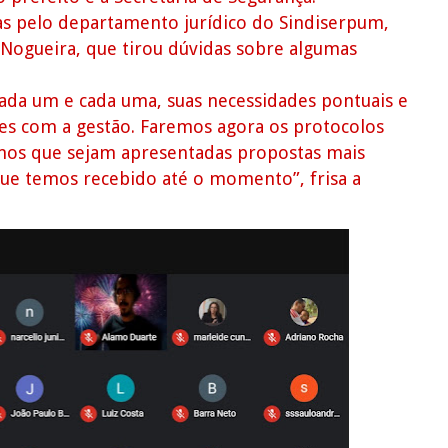
s pelo departamento jurídico do Sindiserpum,
Nogueira, que tirou dúvidas sobre algumas
ada um e cada uma, suas necessidades pontuais e
es com a gestão. Faremos agora os protocolos
amos que sejam apresentadas propostas mais
que temos recebido até o momento”, frisa a