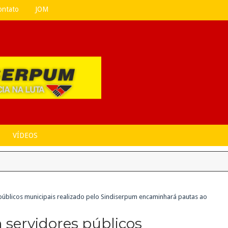
ontato
JOM
VÍDEOS
públicos municipais realizado pelo Sindiserpum encaminhará pautas ao
 servidores públicos