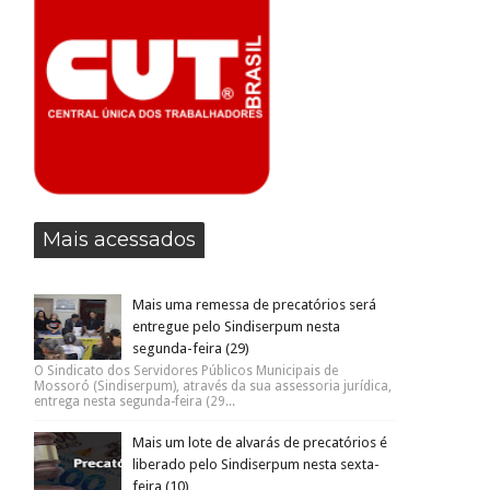
Mais acessados
Mais uma remessa de precatórios será
entregue pelo Sindiserpum nesta
segunda-feira (29)
O Sindicato dos Servidores Públicos Municipais de
Mossoró (Sindiserpum), através da sua assessoria jurídica,
entrega nesta segunda-feira (29...
Mais um lote de alvarás de precatórios é
liberado pelo Sindiserpum nesta sexta-
feira (10)