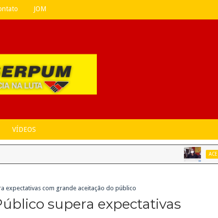
ontato
JOM
VÍDEOS
Em
ACE
era expectativas com grande aceitação do público
Público supera expectativas