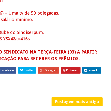
ar.
6) – Uma tv de 50 polegadas.
 salário mínimo.
utube do Sindiserpum.
S-YSX4&t=416s
SINDICATO NA TERÇA-FEIRA (03) A PARTIR
ICAÇÃO PARA RECEBER OS PRÊMIOS.
Facebook
Twitter
Google+
Pinterest
Linkedin
Postagem mais antiga