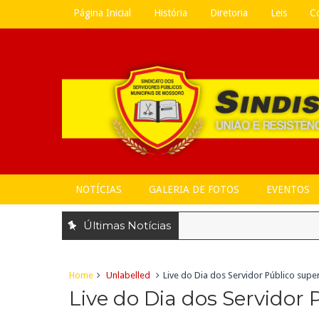
Página Inicial
História
Diretoria
Leis
C
NOTÍCIAS
GALERIA DE FOTOS
EVENTOS
Últimas Notícias
Home
Unlabelled
Live do Dia dos Servidor Público sup
Live do Dia dos Servidor 