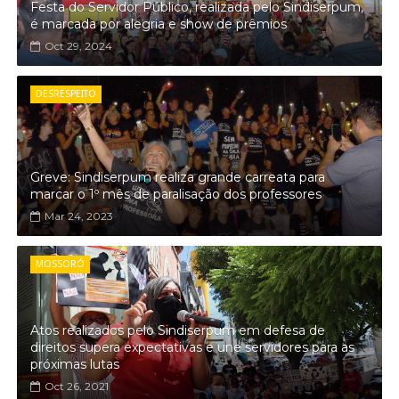
Festa do Servidor Público, realizada pelo Sindiserpum,
é marcada por alegria e show de prêmios
Oct 29, 2024
DESRESPEITO
Greve: Sindiserpum realiza grande carreata para
marcar o 1º mês de paralisação dos professores
Mar 24, 2023
MOSSORÓ
Atos realizados pelo Sindiserpum em defesa de
direitos supera expectativas e une servidores para as
próximas lutas
Oct 26, 2021