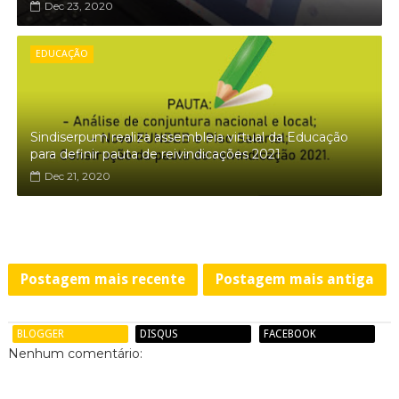
Dec 23, 2020
EDUCAÇÃO
Sindiserpum realiza assembleia virtual da Educação
para definir pauta de reivindicações 2021
Dec 21, 2020
Postagem mais recente
Postagem mais antiga
BLOGGER
DISQUS
FACEBOOK
Nenhum comentário: