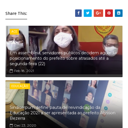
Share This:
ACE
Em assembleia, servidores públicos decidem aguardar
posicionamento do prefeito sobre atrasados até a
segunda-feira (22)
Feb 18, 2021
EDUCAÇÃO
Sindiserpum define pauta de reivindicação da
Educação 2021 a ser apresentada ao prefeito Alysson
Bezerra
Dec 23, 2020