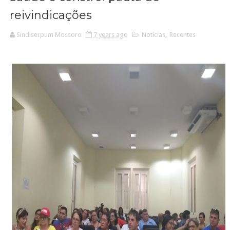
reivindicações
Sindiserpum Mossoro
7 years ago
Notícias
,
Recentes