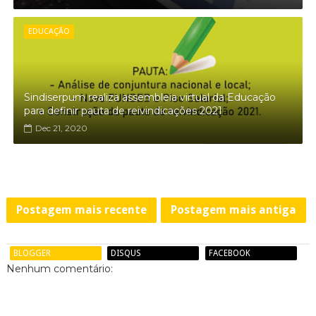
EDUCAÇÃO
Sindiserpum realiza assembleia virtual da Educação
para definir pauta de reivindicações 2021
Dec 21, 2020
Postagem mais recente
Postagem mais antiga
BLOGGER
DISQUS
FACEBOOK
Nenhum comentário: