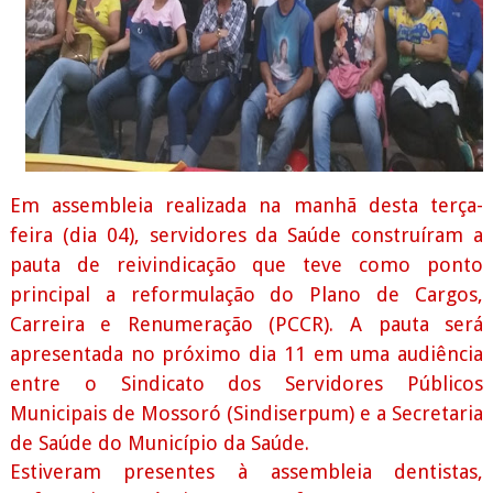
Em assembleia realizada na manhã desta terça-
feira (dia 04), servidores da Saúde construíram a
pauta de reivindicação que teve como ponto
principal a reformulação do Plano de Cargos,
Carreira e Renumeração (PCCR). A pauta será
apresentada no próximo dia 11 em uma audiência
entre o Sindicato dos Servidores Públicos
Municipais de Mossoró (Sindiserpum) e a Secretaria
de Saúde do Município da Saúde.
Estiveram presentes à assembleia dentistas,