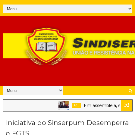
Em assembleia, servidores pú
ACE
Iniciativa do Sinserpum Desemperra
o FGTS