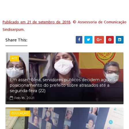
Publicado em 21 de setembro de 2018
. © Assessoria de Comunicação
Sindiserpum.
Share This:
ACE
Em assembleia, servidores públicos decidem aguardar
posicionamento do prefeito sobre atrasados até a
segunda-feira (22)
Feb 18, 2021
EDUCAÇÃO