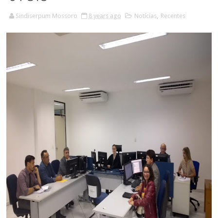
Sindiserpum Mossoro
8 years ago
Notícias
,
Recentes