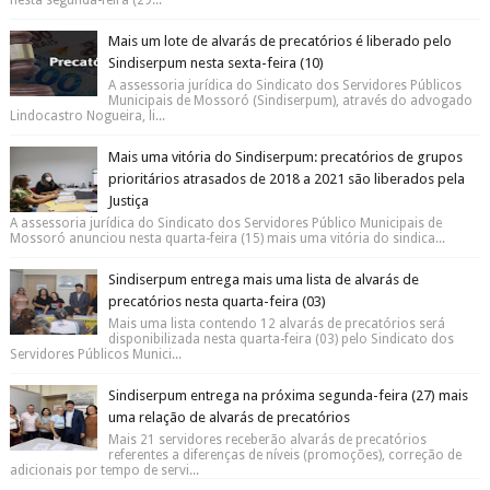
nesta segunda-feira (29...
Mais um lote de alvarás de precatórios é liberado pelo
Sindiserpum nesta sexta-feira (10)
A assessoria jurídica do Sindicato dos Servidores Públicos
Municipais de Mossoró (Sindiserpum), através do advogado
Lindocastro Nogueira, li...
Mais uma vitória do Sindiserpum: precatórios de grupos
prioritários atrasados de 2018 a 2021 são liberados pela
Justiça
A assessoria jurídica do Sindicato dos Servidores Público Municipais de
Mossoró anunciou nesta quarta-feira (15) mais uma vitória do sindica...
Sindiserpum entrega mais uma lista de alvarás de
precatórios nesta quarta-feira (03)
Mais uma lista contendo 12 alvarás de precatórios será
disponibilizada nesta quarta-feira (03) pelo Sindicato dos
Servidores Públicos Munici...
Sindiserpum entrega na próxima segunda-feira (27) mais
uma relação de alvarás de precatórios
Mais 21 servidores receberão alvarás de precatórios
referentes a diferenças de níveis (promoções), correção de
adicionais por tempo de servi...