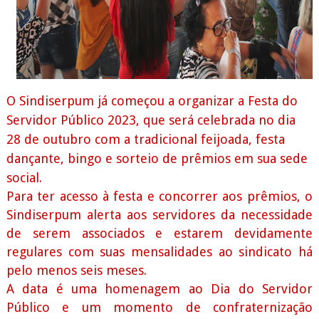
O Sindiserpum já começou a organizar a Festa do
Servidor Público 2023, que será celebrada no dia
28 de outubro com a tradicional feijoada, festa
dançante, bingo e sorteio de prêmios em sua sede
social.
Para ter acesso à festa e concorrer aos prêmios, o
Sindiserpum alerta aos servidores da necessidade
de serem associados e estarem devidamente
regulares com suas mensalidades ao sindicato há
pelo menos seis meses.
A data é uma homenagem ao Dia do Servidor
Público e um momento de confraternização