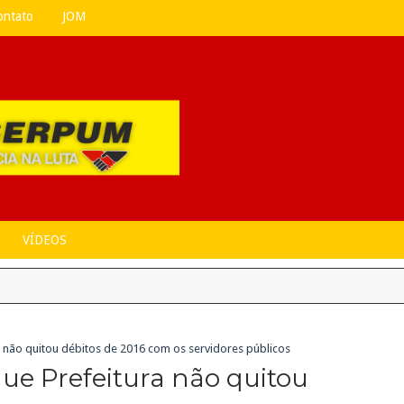
ontato
JOM
VÍDEOS
não quitou débitos de 2016 com os servidores públicos
e Prefeitura não quitou