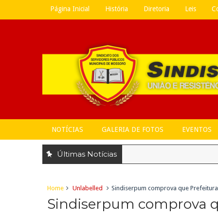
Página Inicial
História
Diretoria
Leis
C
NOTÍCIAS
GALERIA DE FOTOS
EVENTOS
Últimas Notícias
Home
Unlabelled
Sindiserpum comprova que Prefeitura 
Sindiserpum comprova qu